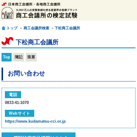
トップ
＞
商工会議所検索
＞
下松商工会議所
下松商工会議所
Top
簿記
珠算
お問い合わせ
電話
0833-41-1070
Webサイト
https://www.kudamatsu-cci.or.jp