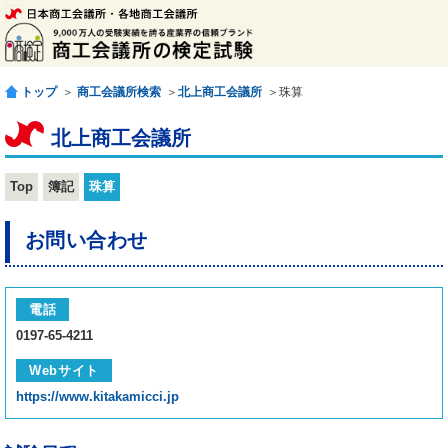
トップ
＞
商工会議所検索
＞
北上商工会議所
＞珠算
北上商工会議所
Top
簿記
珠算
お問い合わせ
電話
0197-65-4211
Webサイト
https://www.kitakamicci.jp