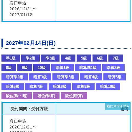
窓口申込
2026/12/21〜
2027/01/12
2027年02月14日(日)
準1級
準2級
準3級
4級
5級
6級
7級
8級
9級
10級
暗算1級
暗算準1級
暗算2級
暗算準2級
暗算3級
暗算準3級
暗算4級
暗算5級
暗算6級
暗算7級
暗算8級
暗算9級
暗算10級
段位(珠・暗)
段位(珠算)
段位(暗算)
受付期間・受付方法
備考
窓口申込
2026/12/21〜