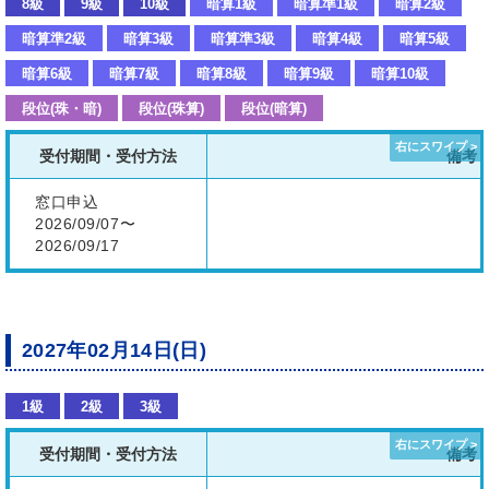
8級
9級
10級
暗算1級
暗算準1級
暗算2級
暗算準2級
暗算3級
暗算準3級
暗算4級
暗算5級
暗算6級
暗算7級
暗算8級
暗算9級
暗算10級
段位(珠・暗)
段位(珠算)
段位(暗算)
受付期間・受付方法
備考
窓口申込
2026/09/07〜
2026/09/17
2027年02月14日(日)
1級
2級
3級
受付期間・受付方法
備考