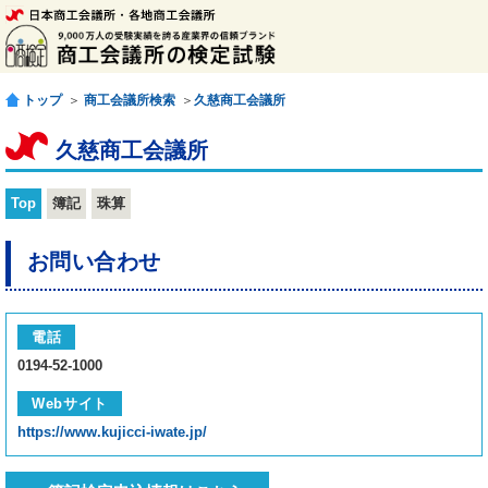
トップ
＞
商工会議所検索
＞
久慈商工会議所
久慈商工会議所
Top
簿記
珠算
お問い合わせ
電話
0194-52-1000
Webサイト
https://www.kujicci-iwate.jp/