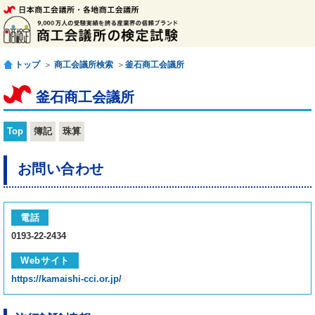
トップ
＞
商工会議所検索
＞
釜石商工会議所
釜石商工会議所
Top
簿記
珠算
お問い合わせ
電話
0193-22-2434
Webサイト
https://kamaishi-cci.or.jp/