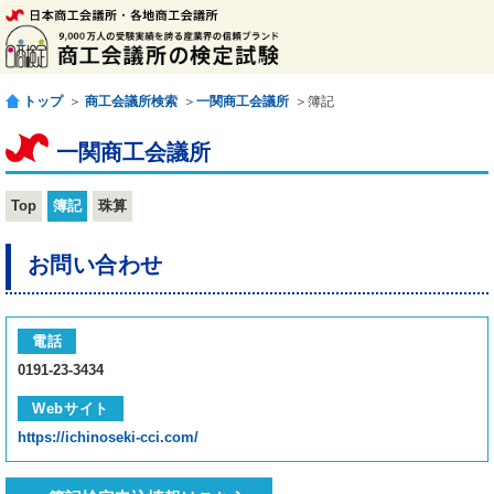
トップ
＞
商工会議所検索
＞
一関商工会議所
＞簿記
一関商工会議所
Top
簿記
珠算
お問い合わせ
電話
0191-23-3434
Webサイト
https://ichinoseki-cci.com/