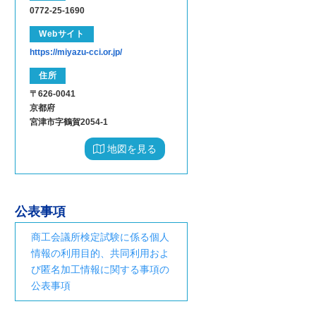
0772-25-1690
Webサイト
https://miyazu-cci.or.jp/
住所
〒626-0041
京都府
宮津市字鶴賀2054-1
地図を見る
公表事項
商工会議所検定試験に係る個人
情報の利用目的、共同利用およ
び匿名加工情報に関する事項の
公表事項