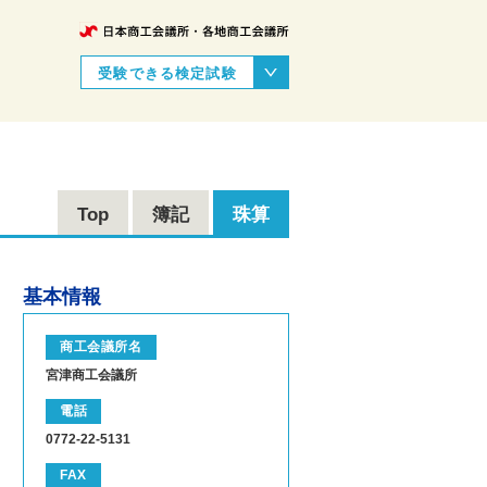
受験できる検定試験
Top
簿記
珠算
基本情報
商工会議所名
宮津商工会議所
電話
0772-22-5131
FAX