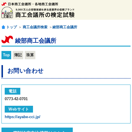
トップ
＞
商工会議所検索
＞
綾部商工会議所
綾部商工会議所
Top
簿記
珠算
お問い合わせ
電話
0773-42-0701
Webサイト
https://ayabe-cci.jp/