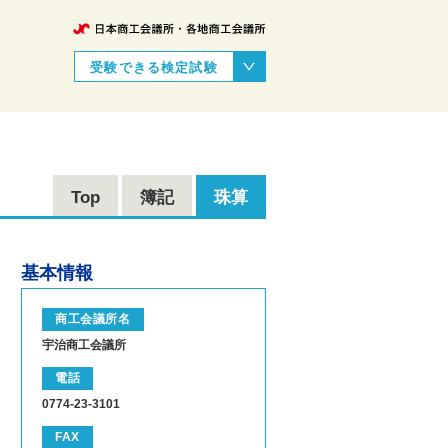
受験できる検定試験
Top
簿記
珠算
基本情報
商工会議所名
宇治商工会議所
電話
0774-23-3101
FAX