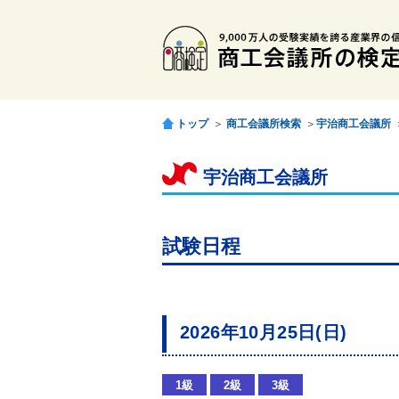
トップ
＞
商工会議所検索
＞
宇治商工会議所
宇治商工会議所
試験日程
2026年10月25日(日)
1級
2級
3級