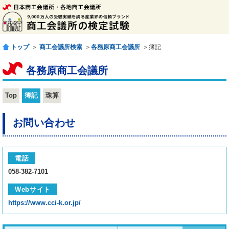
トップ
＞
商工会議所検索
＞
各務原商工会議所
＞簿記
各務原商工会議所
Top
簿記
珠算
お問い合わせ
電話
058-382-7101
Webサイト
https://www.cci-k.or.jp/