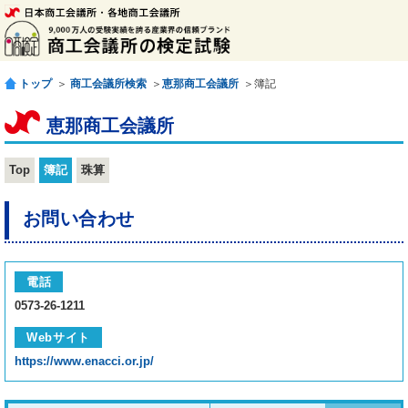
トップ
＞
商工会議所検索
＞
恵那商工会議所
＞簿記
恵那商工会議所
Top
簿記
珠算
お問い合わせ
電話
0573-26-1211
Webサイト
https://www.enacci.or.jp/