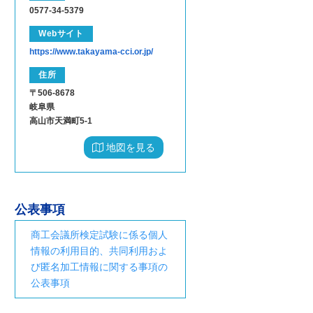
0577-34-5379
Webサイト
https://www.takayama-cci.or.jp/
住所
〒506-8678
岐阜県
高山市天満町5-1
地図を見る
公表事項
商工会議所検定試験に係る個人
情報の利用目的、共同利用およ
び匿名加工情報に関する事項の
公表事項