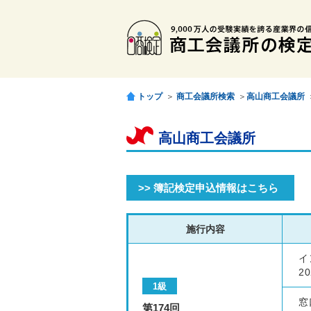
トップ
＞
商工会議所検索
＞
高山商工会議所
高山商工会議所
>> 簿記検定申込情報はこちら
施行内容
イ
20
1級
窓
第174回