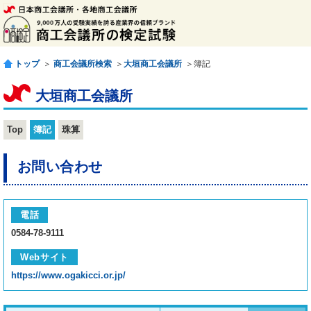
トップ
＞
商工会議所検索
＞
大垣商工会議所
＞簿記
大垣商工会議所
Top
簿記
珠算
お問い合わせ
電話
0584-78-9111
Webサイト
https://www.ogakicci.or.jp/