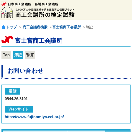
トップ
＞
商工会議所検索
＞
富士宮商工会議所
＞簿記
富士宮商工会議所
Top
簿記
珠算
お問い合わせ
電話
0544-26-3101
Webサイト
https://www.fujinomiya-cci.or.jp/