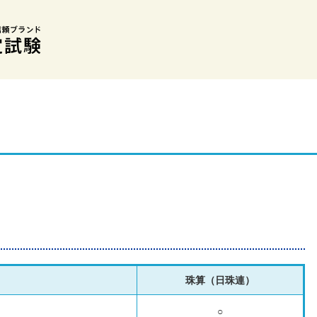
珠算（日珠連）
○