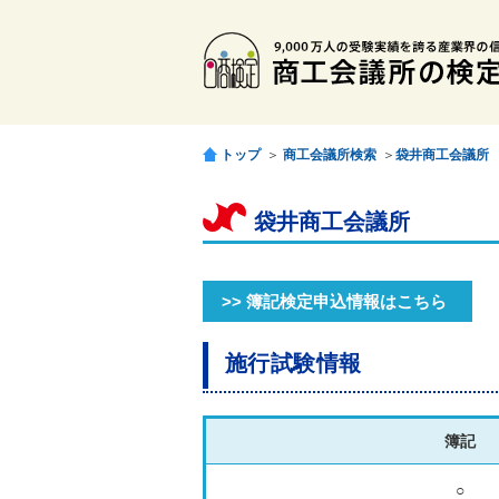
トップ
＞
商工会議所検索
＞
袋井商工会議所
袋井商工会議所
>> 簿記検定申込情報はこちら
施行試験情報
簿記
○