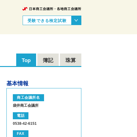
受験できる検定試験
Top
簿記
珠算
基本情報
商工会議所名
袋井商工会議所
電話
0538-42-6151
FAX