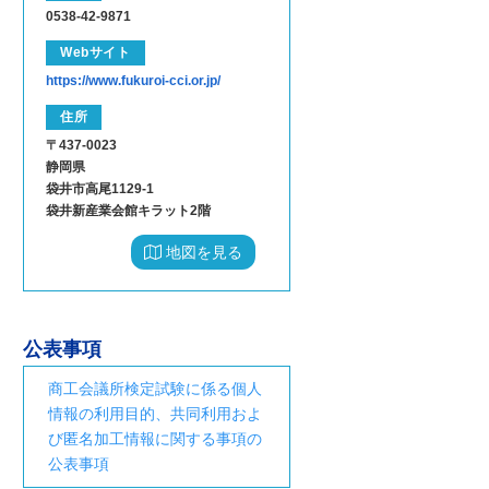
0538-42-9871
Webサイト
https://www.fukuroi-cci.or.jp/
住所
〒437-0023
静岡県
袋井市高尾1129-1
袋井新産業会館キラット2階
地図を見る
公表事項
商工会議所検定試験に係る個人
情報の利用目的、共同利用およ
び匿名加工情報に関する事項の
公表事項