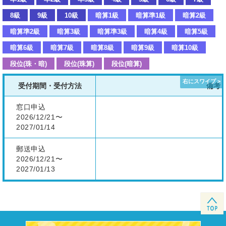
8級
9級
10級
暗算1級
暗算準1級
暗算2級
暗算準2級
暗算3級
暗算準3級
暗算4級
暗算5級
暗算6級
暗算7級
暗算8級
暗算9級
暗算10級
段位(珠・暗)
段位(珠算)
段位(暗算)
受付期間・受付方法
備考
窓口申込
2026/12/21〜
2027/01/14
郵送申込
2026/12/21〜
2027/01/13