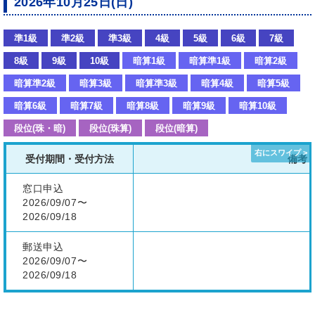
2026年10月25日(日)
準1級
準2級
準3級
4級
5級
6級
7級
8級
9級
10級
暗算1級
暗算準1級
暗算2級
暗算準2級
暗算3級
暗算準3級
暗算4級
暗算5級
暗算6級
暗算7級
暗算8級
暗算9級
暗算10級
段位(珠・暗)
段位(珠算)
段位(暗算)
受付期間・受付方法
備考
窓口申込
2026/09/07〜
2026/09/18
郵送申込
2026/09/07〜
2026/09/18