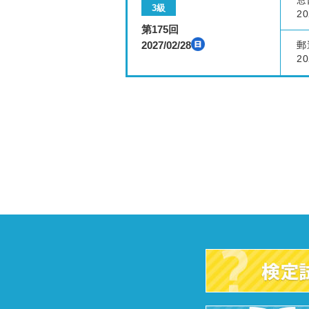
窓
3級
20
第175回
2027/02/28
郵
20