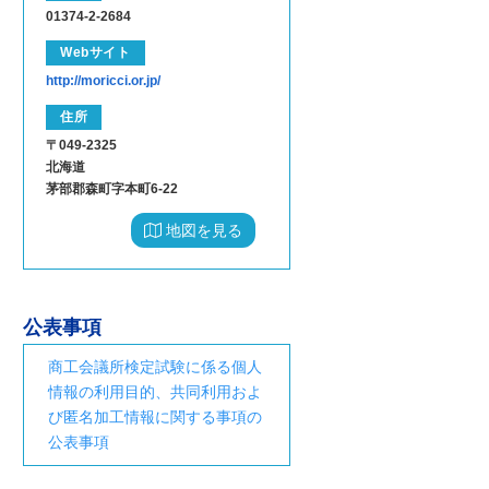
01374-2-2684
Webサイト
http://moricci.or.jp/
住所
〒049-2325
北海道
茅部郡森町字本町6-22
地図を見る
公表事項
商工会議所検定試験に係る個人
情報の利用目的、共同利用およ
び匿名加工情報に関する事項の
公表事項