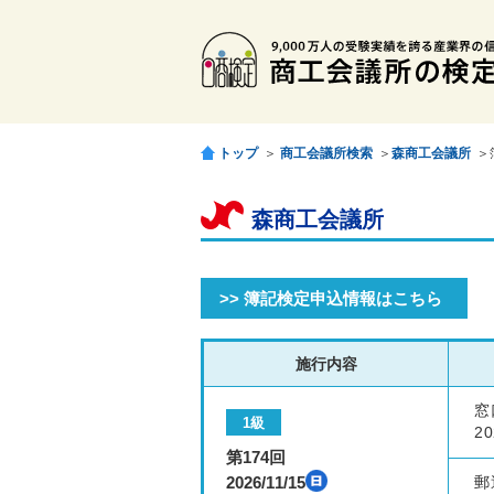
トップ
＞
商工会議所検索
＞
森商工会議所
＞
森商工会議所
>> 簿記検定申込情報はこちら
施行内容
窓
1級
20
第174回
2026/11/15
郵