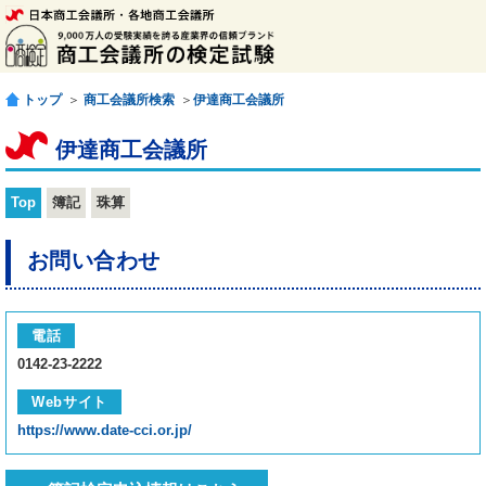
トップ
＞
商工会議所検索
＞
伊達商工会議所
伊達商工会議所
Top
簿記
珠算
お問い合わせ
電話
0142-23-2222
Webサイト
https://www.date-cci.or.jp/