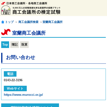
トップ
＞
商工会議所検索
＞
室蘭商工会議所
室蘭商工会議所
Top
簿記
珠算
お問い合わせ
電話
0143-22-3196
Webサイト
https://www.murocci.or.jp/