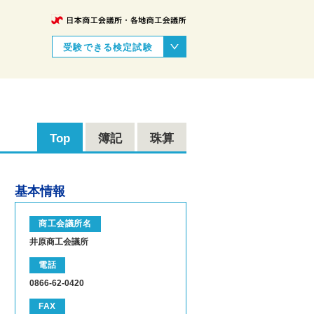
受験できる検定試験
Top
簿記
珠算
基本情報
商工会議所名
井原商工会議所
電話
0866-62-0420
FAX