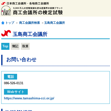
トップ
＞
商工会議所検索
＞
玉島商工会議所
玉島商工会議所
Top
簿記
珠算
お問い合わせ
電話
086-526-0131
Webサイト
https://www.tamashima-cci.or.jp/