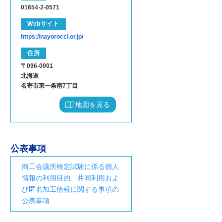
01654-2-0571
Webサイト
https://nayorocci.or.jp/
住所
〒096-0001
北海道
名寄市東一条南7丁目
地図を見る
公表事項
商工会議所検定試験に係る個人
情報の利用目的、共同利用およ
び匿名加工情報に関する事項の
公表事項