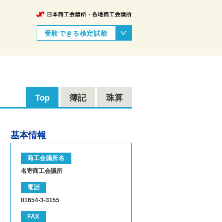
受験できる検定試験
Top
簿記
珠算
基本情報
商工会議所名
名寄商工会議所
電話
01654-3-3155
FAX