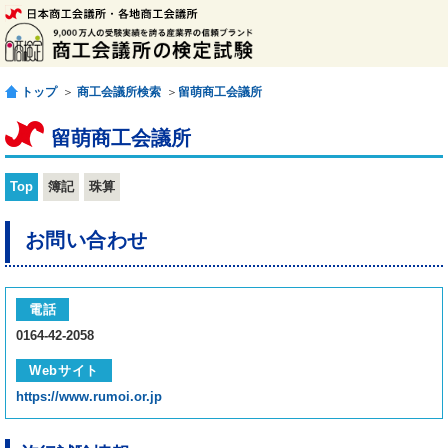
トップ
＞
商工会議所検索
＞
留萌商工会議所
留萌商工会議所
Top
簿記
珠算
お問い合わせ
電話
0164-42-2058
Webサイト
https://www.rumoi.or.jp