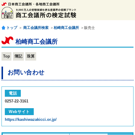
トップ
＞
商工会議所検索
＞
柏崎商工会議所
＞販売士
柏崎商工会議所
Top
簿記
珠算
お問い合わせ
電話
0257-22-3161
Webサイト
https://kashiwazakicci.or.jp/