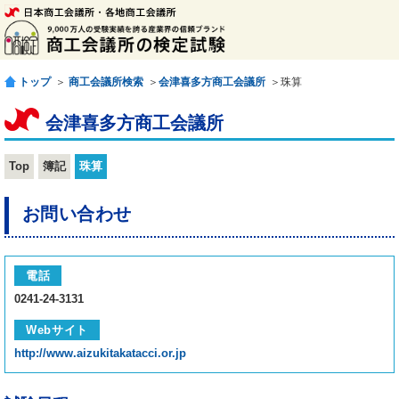
トップ
＞
商工会議所検索
＞
会津喜多方商工会議所
＞珠算
会津喜多方商工会議所
Top
簿記
珠算
お問い合わせ
電話
0241-24-3131
Webサイト
http://www.aizukitakatacci.or.jp