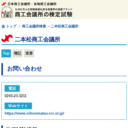
トップ
＞
商工会議所検索
＞
二本松商工会議所
二本松商工会議所
Top
簿記
珠算
お問い合わせ
電話
0243-23-3211
Webサイト
https://www.nihonmatsu-cci.or.jp/