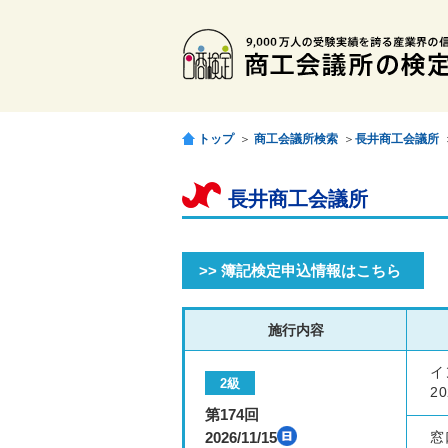
トップ
＞
商工会議所検索
＞
長井商工会議所
長井商工会議所
>> 簿記検定申込情報はこちら
施行内容
イ
2級
20
第174回
2026/11/15
窓