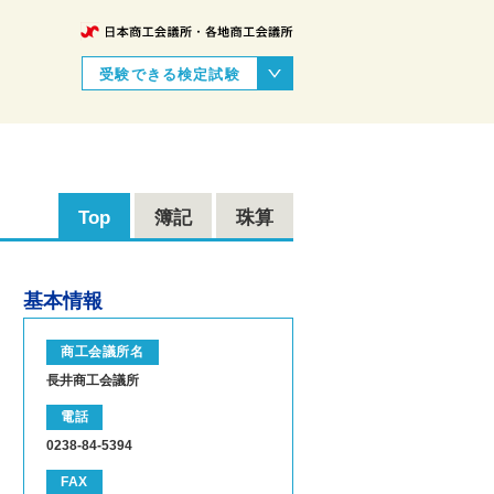
受験できる検定試験
Top
簿記
珠算
基本情報
商工会議所名
長井商工会議所
電話
0238-84-5394
FAX