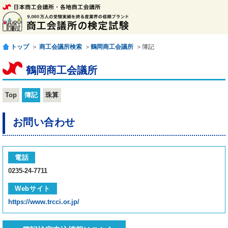
トップ
＞
商工会議所検索
＞
鶴岡商工会議所
＞簿記
鶴岡商工会議所
Top
簿記
珠算
お問い合わせ
電話
0235-24-7711
Webサイト
https://www.trcci.or.jp/