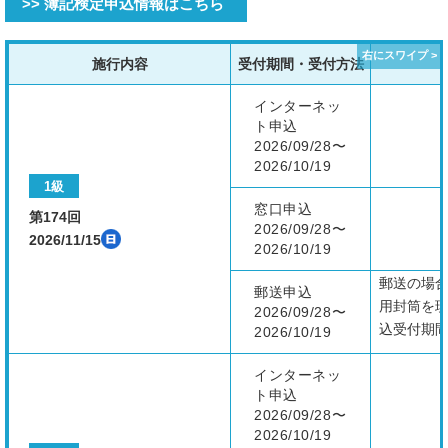
>> 簿記検定申込情報はこちら
施行内容
受付期間・受付方法
インターネッ
ト申込
2026/09/28〜
2026/10/19
1級
窓口申込
第174回
2026/09/28〜
2026/11/15
2026/10/19
郵送の場合
郵送申込
用封筒を
2026/09/28〜
込受付期
2026/10/19
インターネッ
ト申込
2026/09/28〜
2026/10/19