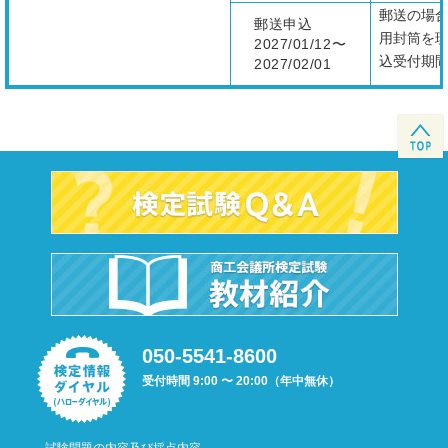
郵送の場合
郵送申込
用封筒を
2027/01/12〜
込受付期
2027/02/01
050-5541-8600
受付時間 9:00 〜 20:00（年中無休）