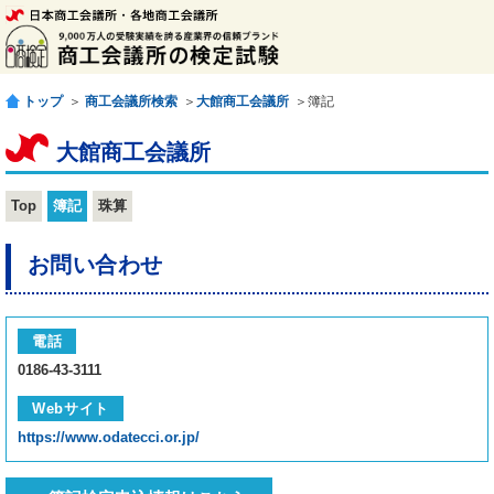
トップ
＞
商工会議所検索
＞
大館商工会議所
＞簿記
大館商工会議所
Top
簿記
珠算
お問い合わせ
電話
0186-43-3111
Webサイト
https://www.odatecci.or.jp/