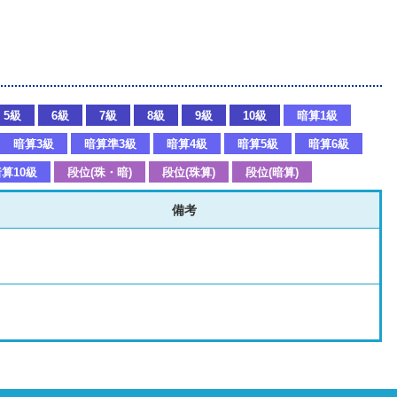
5級
6級
7級
8級
9級
10級
暗算1級
暗算3級
暗算準3級
暗算4級
暗算5級
暗算6級
算10級
段位(珠・暗)
段位(珠算)
段位(暗算)
備考