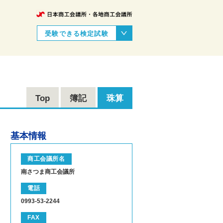
受験できる検定試験
Top
簿記
珠算
基本情報
商工会議所名
南さつま商工会議所
電話
0993-53-2244
FAX