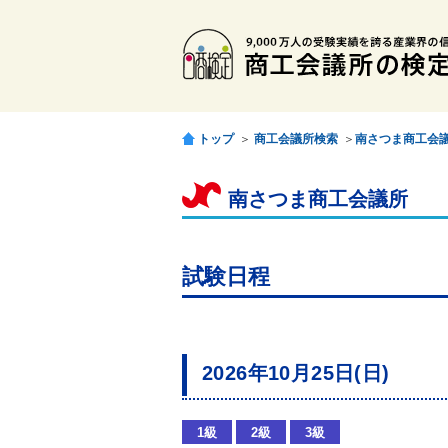
トップ
＞
商工会議所検索
＞
南さつま商工会
南さつま商工会議所
試験日程
2026年10月25日(日)
1級
2級
3級