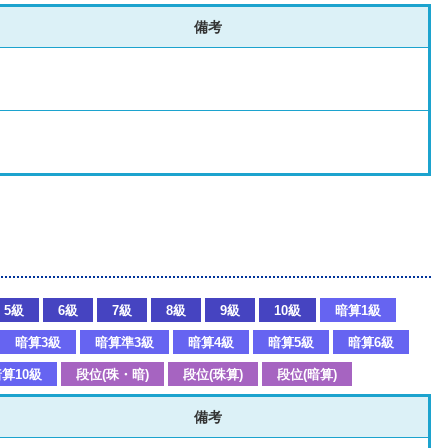
備考
5級
6級
7級
8級
9級
10級
暗算1級
暗算3級
暗算準3級
暗算4級
暗算5級
暗算6級
算10級
段位(珠・暗)
段位(珠算)
段位(暗算)
備考