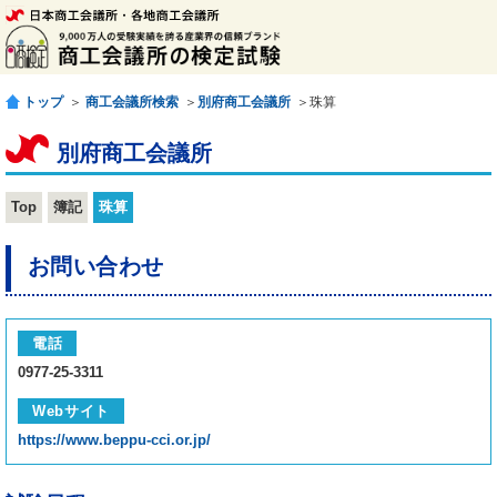
トップ
＞
商工会議所検索
＞
別府商工会議所
＞珠算
別府商工会議所
Top
簿記
珠算
お問い合わせ
電話
0977-25-3311
Webサイト
https://www.beppu-cci.or.jp/