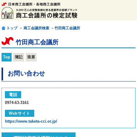
トップ
＞
商工会議所検索
＞
竹田商工会議所
竹田商工会議所
Top
簿記
珠算
お問い合わせ
電話
0974-63-3161
Webサイト
https://www.taketa-cci.or.jp/