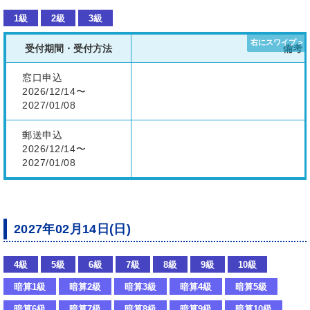
1級
2級
3級
受付期間・受付方法
備考
窓口申込
2026/12/14〜
2027/01/08
郵送申込
2026/12/14〜
2027/01/08
2027年02月14日(日)
4級
5級
6級
7級
8級
9級
10級
暗算1級
暗算2級
暗算3級
暗算4級
暗算5級
暗算6級
暗算7級
暗算8級
暗算9級
暗算10級