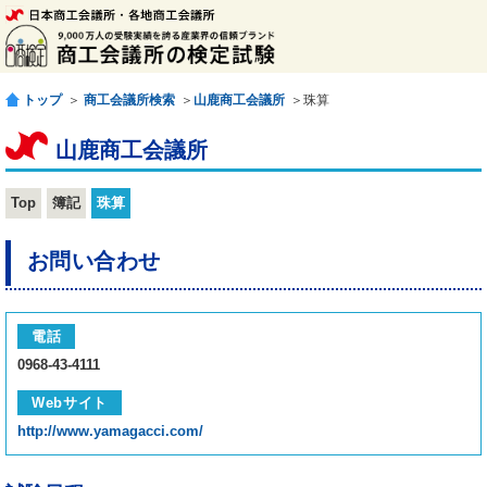
トップ
＞
商工会議所検索
＞
山鹿商工会議所
＞珠算
山鹿商工会議所
Top
簿記
珠算
お問い合わせ
電話
0968-43-4111
Webサイト
http://www.yamagacci.com/