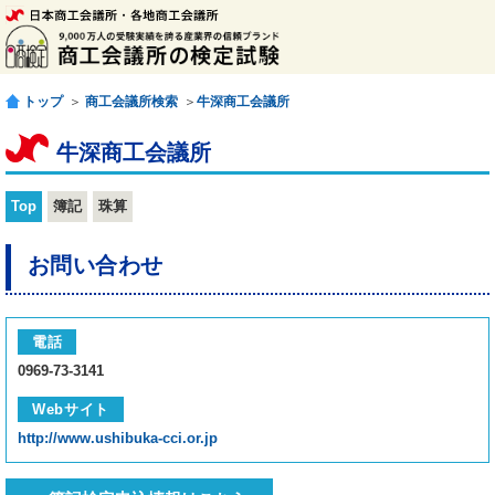
トップ
＞
商工会議所検索
＞
牛深商工会議所
牛深商工会議所
Top
簿記
珠算
お問い合わせ
電話
0969-73-3141
Webサイト
http://www.ushibuka-cci.or.jp