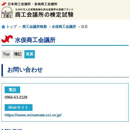
トップ
＞
商工会議所検索
＞
水俣商工会議所
＞珠算
水俣商工会議所
Top
簿記
珠算
お問い合わせ
電話
0966-63-2128
Webサイト
https://www.minamata-cci.or.jp/