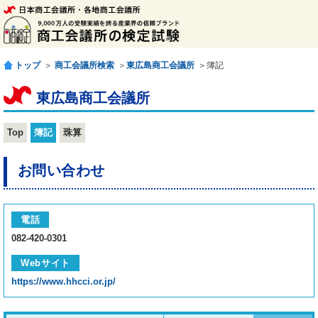
トップ
＞
商工会議所検索
＞
東広島商工会議所
＞簿記
東広島商工会議所
Top
簿記
珠算
お問い合わせ
電話
082-420-0301
Webサイト
https://www.hhcci.or.jp/