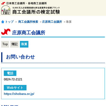
トップ
＞
商工会議所検索
＞
庄原商工会議所
＞珠算
庄原商工会議所
Top
簿記
珠算
お問い合わせ
電話
0824-72-2121
Webサイト
https://shobara.or.jp/