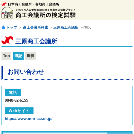
トップ
＞
商工会議所検索
＞
三原商工会議所
＞簿記
三原商工会議所
Top
簿記
珠算
お問い合わせ
電話
0848-62-6155
Webサイト
https://www.mhr-cci.or.jp/