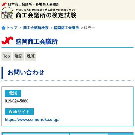
トップ
＞
商工会議所検索
＞
盛岡商工会議所
＞販売士
盛岡商工会議所
Top
簿記
珠算
お問い合わせ
電話
019-624-5880
Webサイト
https://www.ccimorioka.or.jp/