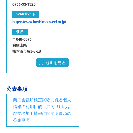
0736-33-3326
Webサイト
https://www.hashimoto-cci.or.jp/
住所
〒648-0073
和歌山県
橋本市市脇1-3-18
地図を見る
公表事項
商工会議所検定試験に係る個人
情報の利用目的、共同利用およ
び匿名加工情報に関する事項の
公表事項