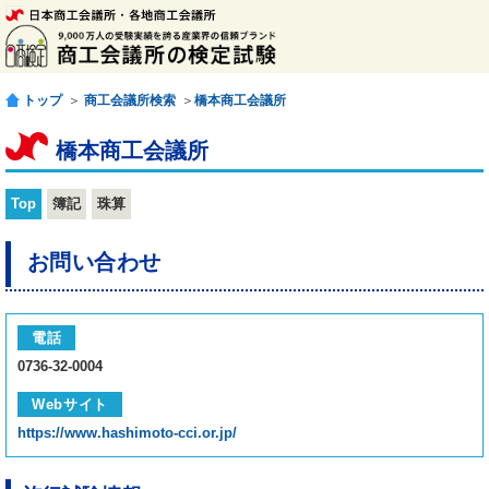
トップ
＞
商工会議所検索
＞
橋本商工会議所
橋本商工会議所
Top
簿記
珠算
お問い合わせ
電話
0736-32-0004
Webサイト
https://www.hashimoto-cci.or.jp/