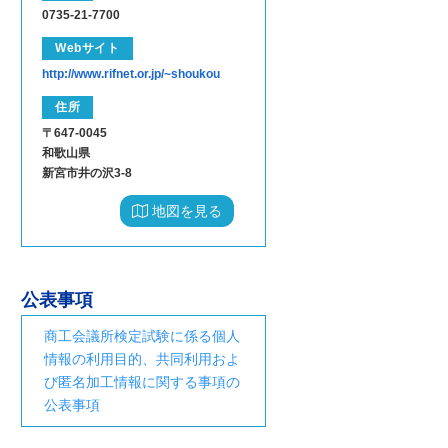
0735-21-7700
Webサイト
http://www.rifnet.or.jp/~shoukou
住所
〒647-0045
和歌山県
新宮市井の沢3-8
地図を見る
公表事項
商工会議所検定試験に係る個人
情報の利用目的、共同利用およ
び匿名加工情報に関する事項の
公表事項