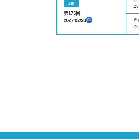
イ
3級
20
第175回
2027/02/28
窓
20