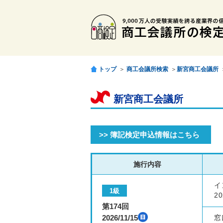
トップ
＞
商工会議所検索
＞
新宮商工会議所
新宮商工会議所
>> 簿記検定申込情報はこちら
施行内容
イ
1級
20
第174回
2026/11/15
窓