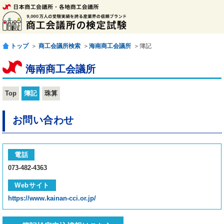
トップ
＞
商工会議所検索
＞
海南商工会議所
＞簿記
海南商工会議所
Top
簿記
珠算
お問い合わせ
電話
073-482-4363
Webサイト
https://www.kainan-cci.or.jp/