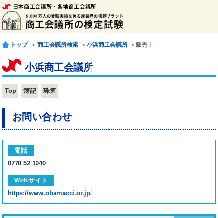
トップ
＞
商工会議所検索
＞
小浜商工会議所
＞販売士
小浜商工会議所
Top
簿記
珠算
お問い合わせ
電話
0770-52-1040
Webサイト
https://www.obamacci.or.jp/