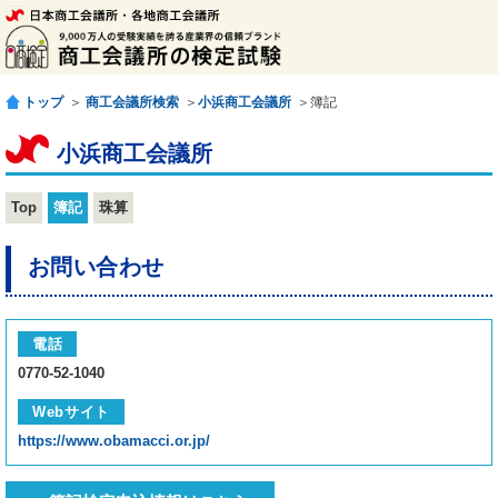
トップ
＞
商工会議所検索
＞
小浜商工会議所
＞簿記
小浜商工会議所
Top
簿記
珠算
お問い合わせ
電話
0770-52-1040
Webサイト
https://www.obamacci.or.jp/