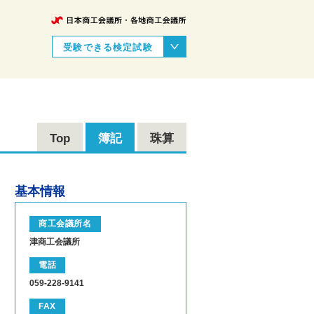
受験できる検定試験
Top
簿記
珠算
基本情報
商工会議所名
津商工会議所
電話
059-228-9141
FAX