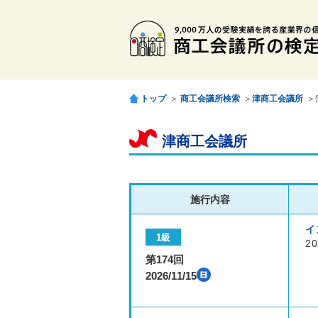
トップ
＞
商工会議所検索
＞
津商工会議所
＞
津商工会議所
施行内容
イ
1級
20
第174回
2026/11/15