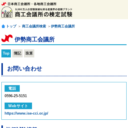
トップ
＞
商工会議所検索
＞
伊勢商工会議所
伊勢商工会議所
Top
簿記
珠算
お問い合わせ
電話
0596-25-5151
Webサイト
https://www.ise-cci.or.jp/