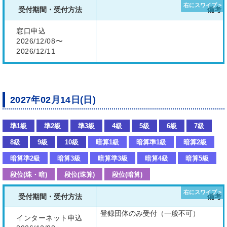
受付期間・受付方法
備考
窓口申込
2026/12/08〜
2026/12/11
2027年02月14日(日)
準1級
準2級
準3級
4級
5級
6級
7級
8級
9級
10級
暗算1級
暗算準1級
暗算2級
暗算準2級
暗算3級
暗算準3級
暗算4級
暗算5級
段位(珠・暗)
段位(珠算)
段位(暗算)
受付期間・受付方法
備考
登録団体のみ受付（一般不可）
インターネット申込