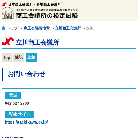
トップ
＞
商工会議所検索
＞
立川商工会議所
＞珠算
立川商工会議所
Top
簿記
珠算
お問い合わせ
電話
042-527-2700
Webサイト
https://tachikawa.or.jp/