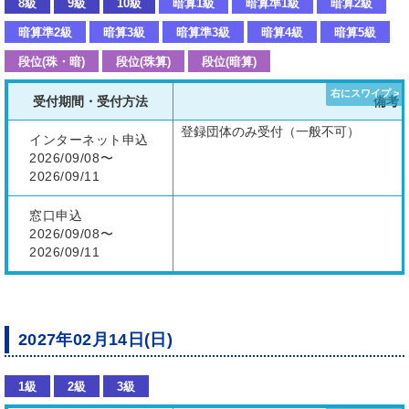
8級
9級
10級
暗算1級
暗算準1級
暗算2級
暗算準2級
暗算3級
暗算準3級
暗算4級
暗算5級
段位(珠・暗)
段位(珠算)
段位(暗算)
受付期間・受付方法
備考
登録団体のみ受付（一般不可）
インターネット申込
2026/09/08〜
2026/09/11
窓口申込
2026/09/08〜
2026/09/11
2027年02月14日(日)
1級
2級
3級