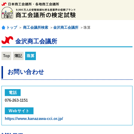
トップ
＞
商工会議所検索
＞
金沢商工会議所
＞珠算
金沢商工会議所
Top
簿記
珠算
お問い合わせ
電話
076-263-1151
Webサイト
https://www.kanazawa-cci.or.jp/