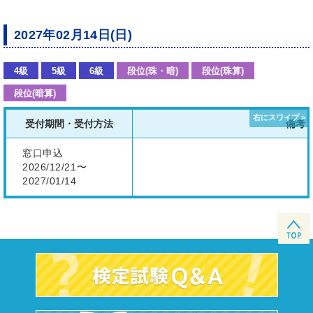
2027年02月14日(日)
4級
5級
6級
段位(珠・暗)
段位(珠算)
段位(暗算)
受付期間・受付方法
備考
窓口申込
2026/12/21〜
2027/01/14