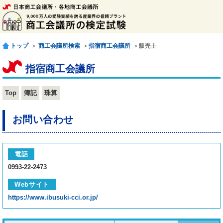
トップ
＞
商工会議所検索
＞
指宿商工会議所
＞販売士
指宿商工会議所
Top
簿記
珠算
お問い合わせ
電話
0993-22-2473
Webサイト
https://www.ibusuki-cci.or.jp/